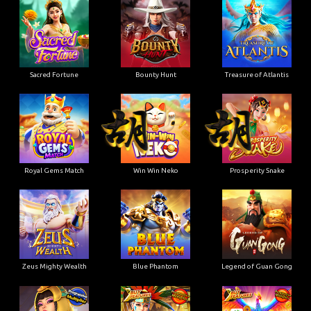
Sacred Fortune
Bounty Hunt
Treasure of Atlantis
Royal Gems Match
Win Win Neko
Prosperity Snake
Zeus Mighty Wealth
Blue Phantom
Legend of Guan Gong