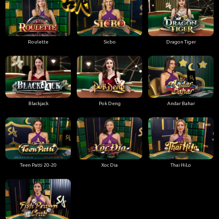
Roulette
Sicbo
Dragon Tiger
Blackjack
Pok Deng
Andar Bahar
Teen Patti 20-20
Xoc Dia
Thai HiLo