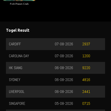
Fish Prawn Crab
Togel Result
CARDIFF
07-08-2026
2937
CAROLINA DAY
07-08-2026
1200
HK SIANG
06-08-2026
9220
SYDNEY
06-08-2026
4816
LIVERPOOL
06-08-2026
2441
SINGAPORE
05-08-2026
0715