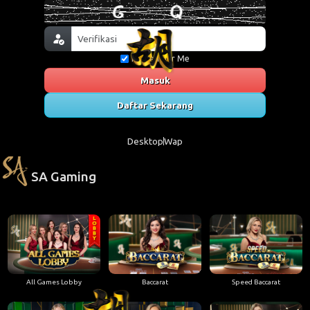
Remember Me
Masuk
Daftar Sekarang
Desktop
Wap
SA Gaming
All Games Lobby
Baccarat
Speed Baccarat