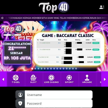
4D- TERIMAKASIH KEPADA MEMBER SETIA KAMI YANG TELAH MEMBERIKAN KEPERCAYAAN DAN MENDUKUNG 
TOGEL
SLOT
LIVE CASINO
SPORT
ARCADE
SABU