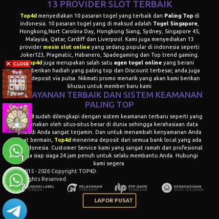
13 PROVIDER
SLOT TERBAIK
Top4d
menyediakan 10 pasaran togel yang terbaik dan
Paling Top
di
indonesia. 10 pasaran togel yang di maksud adalah
Togel Singapore
,
Hongkong,Nort Carolina Day, Hongkong Siang, Sydney, Singapore 45,
Malaysia, Qatar, Cardiff dan Liverpool. Kami juga menyediakan 13
provider
mesin slot online
yang sedang popular di indonesia seperti
Joker123, Pragmatic, Habanero, Spadegaming dan Top trend gaming.
Top4d
juga merupakan salah satu
agen togel online
yang berani
memberikan hadiah yang paling top dan Discount terbesar, anda juga
bisa deposit via pulsa. Nikmati promo menarik yang akan kami berikan
khusus untuk member baru kami
PELAYANAN TERBAIK DAN SISTEM KEAMANAN
PALING
TOP
Top4d
sudah dilengkapi dengan sistem keamanan terbaru seperti yang
digunakan oleh situs-situs besar di dunia sehingga kerahasiaan data
pribadi Anda sangat terjamin. Dan untuk menambah kenyamanan Anda
saat bermain,
Top4d
menerima deposit dari semua bank local yang ada
di Indonesia. Customer Service kami yang sangat ramah dan profesional
juga siap siaga 24 jam penuh untuk selalu membantu Anda. Hubungi
kami segera
.
© 2015 - 2026 Copyright TOP4D.
All Rights Reserved.
LAPOR PUSAT