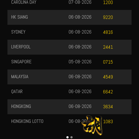
ROLINA DAY
07-08-2026
1200
 SIANG
06-08-2026
9220
YDNEY
06-08-2026
4816
VERPOOL
06-08-2026
2441
NGAPORE
05-08-2026
0715
LAYSIA
06-08-2026
4549
ATAR
06-08-2026
6642
ONGKONG
06-08-2026
3634
NGKONG LOTTO
06-08-2026
1083