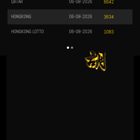
QATAR
06-08-2026
6642
HONGKONG
06-08-2026
3634
HONGKONG LOTTO
06-08-2026
1083