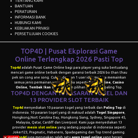
TENTANG KAMI
BANTUAN
PERATURAN
INFORMASI BANK
HUBUNGI KAMI
KEBIJAKAN PRIVASI
PERSETUJUAN COOKIES
TOP4D | Pusat Ekplorasi Game
Online Terlengkap 2026 Pasti Top
Top4d
adalah
Pusat Game Online
bagi para player yang suka bertualang
mencari game online terbaik dengan garansi terbaik 2026 bo than thau
pek sin cong ane song. Cukup dengan 1 user id kamu bisa memainkan
semua jenis permainan yang tersedia seperti
Togel Online
,
Casino
Online
,
T
embak Ikan
serta ratusan pilihan
game Slot
paling Top.
TOP4D DENGAN 10 PASARAN TOGEL DAN
13 PROVIDER
SLOT TERBAIK
Top4d
menyediakan 10 pasaran togel yang terbaik dan
Paling Top
di
indonesia. 10 pasaran togel yang di maksud adalah
Togel Singapore
,
Hongkong,Nort Carolina Day, Hongkong Siang, Sydney, Singapore 45,
Malaysia, Qatar, Cardiff dan Liverpool. Kami juga menyediakan 13
provider
mesin slot online
yang sedang popular di indonesia seperti
Joker123, Pragmatic, Habanero, Spadegaming dan Top trend gaming.
Top4d
juga merupakan salah satu
agen togel online
yang berani