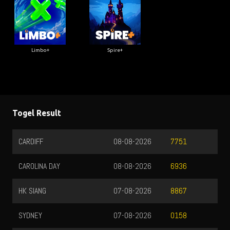
Limbo+
Spire+
Togel Result
CARDIFF
08-08-2026
7751
CAROLINA DAY
08-08-2026
6936
HK SIANG
07-08-2026
8867
SYDNEY
07-08-2026
0158