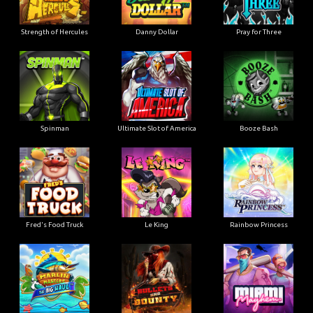
Strength of Hercules
Danny Dollar
Pray for Three
Ultimate Slot of America
Booze Bash
Spinman
Le King
Fred's Food Truck
Rainbow Princess