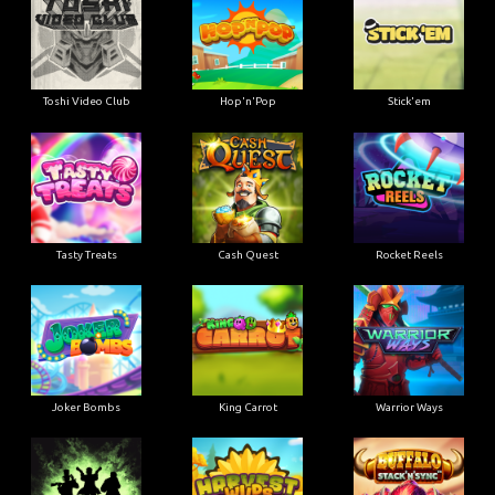
Toshi Video Club
Hop'n'Pop
Stick'em
Tasty Treats
Cash Quest
Rocket Reels
Joker Bombs
King Carrot
Warrior Ways