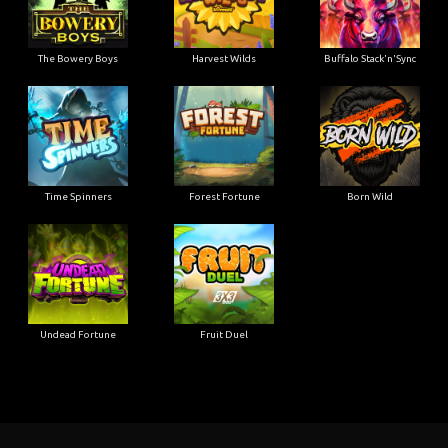
The Bowery Boys
Harvest Wilds
Buffalo Stack'n'Sync
Time Spinners
Forest Fortune
Born Wild
Undead Fortune
Fruit Duel