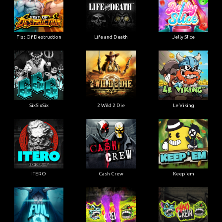
Fist Of Destruction
Life and Death
Jelly Slice
SixSixSix
2 Wild 2 Die
Le Viking
ITERO
Cash Crew
Keep'em