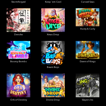
Stormforged
Keep 'em Cool
Cursed Seas
Rusty & Curly
Densho
Xmas Drop
Bouncy Bombs
Dawn of Kings
Beam Boys
Orb of Destiny
Divine Drop
Slayers Inc