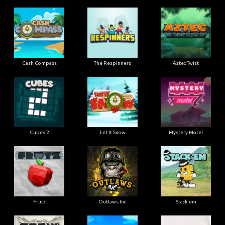
Cash Compass
The Respinners
Aztec Twist
Cubes 2
Let It Snow
Mystery Motel
Frutz
Outlaws Inc.
Stack'em