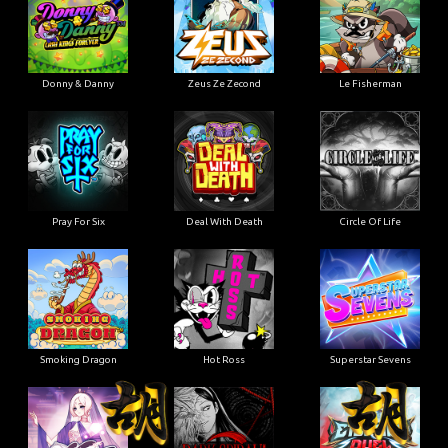
Donny & Danny
Zeus Ze Zecond
Le Fisherman
Pray For Six
Deal With Death
Circle Of Life
Smoking Dragon
Hot Ross
Superstar Sevens