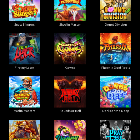
Snow Slingers
Shaolin Master
Donut Division
Fire my Laser
Klowns
Phoenix Duel Reels
Marlin Masters
Hounds of Hell
Dorks of the Deep