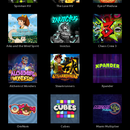
Spinman H.V
The Luxe H.V
Eye of Medusa
Aiko and the Wind Spirit
Invictus
Chaos Crew 3
Alchemist Wonders
Steamrunners
Xpander
OmNom
Cubes
Miami Multiplier