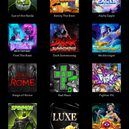
Eye of the Panda
Benny The Beer
Alpha Eagle
Feel The Beat
Dark Summoning
Wishbringer
Reign of Rome
Rad Maxx
Fighter Pit