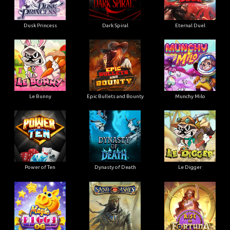
Dusk Princess
Dark Spiral
Eternal Duel
Le Bunny
Epic Bullets and Bounty
Munchy Milo
Power of Ten
Dynasty of Death
Le Digger