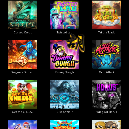
Cursed Crypt
Twisted Lab
Tai the Toadc
Dragon's Domain
Donny Dough
Octo Attack
Get the CHEESE
Rise of Ymir
Wings of Horus