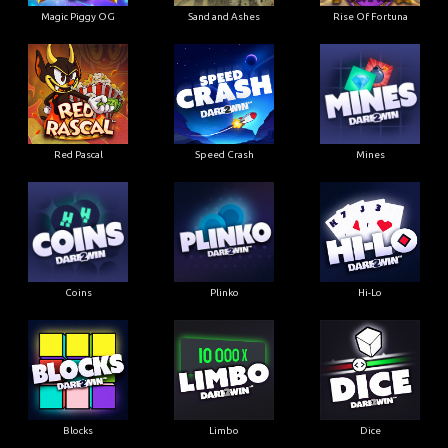
Magic Piggy OG
Sand and Ashes
Rise Of Fortuna
Red Pascal
Speed Crash
Mines
Coins
Plinko
Hi-Lo
Blocks
Limbo
Dice