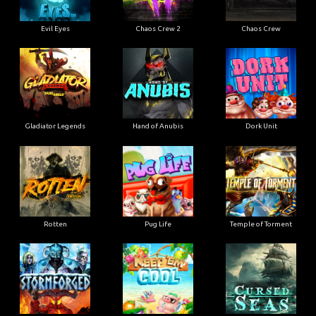
Evil Eyes
Chaos Crew 2
Chaos Crew
Gladiator Legends
Hand of Anubis
Dork Unit
Rotten
Pug Life
Temple of Torment