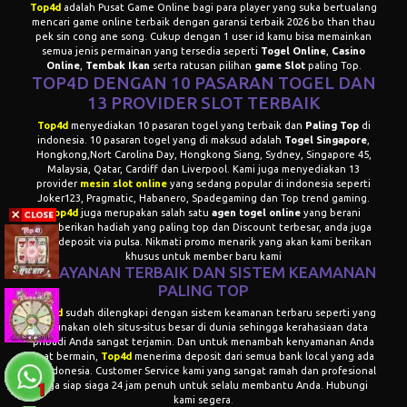
Top4d
adalah
Pusat Game Online
bagi para player yang suka bertualang
mencari game online terbaik dengan garansi terbaik 2026 bo than thau
pek sin cong ane song. Cukup dengan 1 user id kamu bisa memainkan
semua jenis permainan yang tersedia seperti
Togel Online
,
Casino
Online
,
T
embak Ikan
serta ratusan pilihan
game Slot
paling Top.
TOP4D DENGAN 10 PASARAN TOGEL DAN
13 PROVIDER
SLOT TERBAIK
Top4d
menyediakan 10 pasaran togel yang terbaik dan
Paling Top
di
indonesia. 10 pasaran togel yang di maksud adalah
Togel Singapore
,
Hongkong,Nort Carolina Day, Hongkong Siang, Sydney, Singapore 45,
Malaysia, Qatar, Cardiff dan Liverpool. Kami juga menyediakan 13
provider
mesin slot online
yang sedang popular di indonesia seperti
Joker123, Pragmatic, Habanero, Spadegaming dan Top trend gaming.
Top4d
juga merupakan salah satu
agen togel online
yang berani
memberikan hadiah yang paling top dan Discount terbesar, anda juga
bisa deposit via pulsa. Nikmati promo menarik yang akan kami berikan
khusus untuk member baru kami
PELAYANAN TERBAIK DAN SISTEM KEAMANAN
PALING
TOP
Top4d
sudah dilengkapi dengan sistem keamanan terbaru seperti yang
digunakan oleh situs-situs besar di dunia sehingga kerahasiaan data
pribadi Anda sangat terjamin. Dan untuk menambah kenyamanan Anda
saat bermain,
Top4d
menerima deposit dari semua bank local yang ada
di Indonesia. Customer Service kami yang sangat ramah dan profesional
juga siap siaga 24 jam penuh untuk selalu membantu Anda. Hubungi
kami segera
.