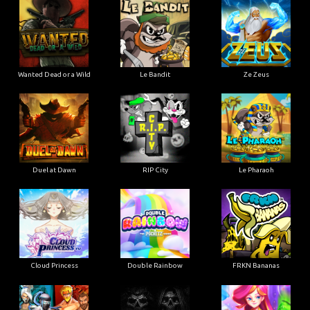
Wanted Dead or a Wild
Le Bandit
Ze Zeus
Duel at Dawn
RIP City
Le Pharaoh
Cloud Princess
Double Rainbow
FRKN Bananas