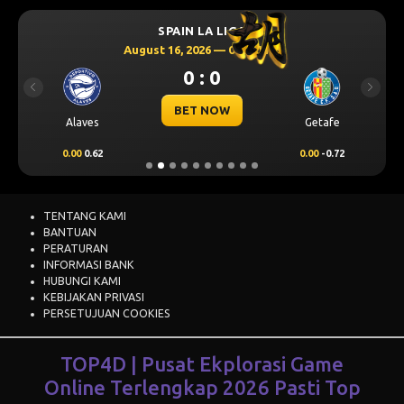
SPAIN LA LIGA
August 16, 2026 — 00:30 WIB
0 : 0
Previous
Next
BET NOW
Alaves
Getafe
0.00
0.62
0.00
-0.72
TENTANG KAMI
BANTUAN
PERATURAN
INFORMASI BANK
HUBUNGI KAMI
KEBIJAKAN PRIVASI
PERSETUJUAN COOKIES
TOP4D | Pusat Ekplorasi Game
Online Terlengkap 2026 Pasti Top