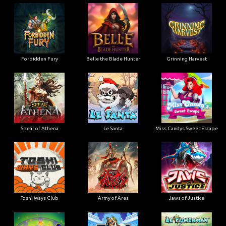
Forbidden Fury
Belle the Blade Hunter
Grinning Harvest
Spear of Athena
Le Santa
Miss Candys Sweet Escape
Toshi Ways Club
Army of Ares
Jaws of Justice