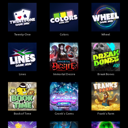
Twenty-One
Colors
Wheel
Lines
Immortal Desire
Break Bones
Book of Time
Gronk's Gems
Frank's Farm