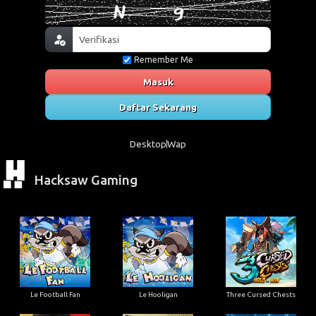
Remember Me
Masuk
Daftar Sekarang
Desktop
Wap
Hacksaw Gaming
Le Football Fan
Le Hooligan
Three Cursed Chests