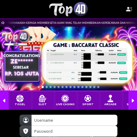
 MEMBER SETIA KAMI YANG TELAH MEMBERIKAN KEPERCAYAAN DAN MENDUKUNG KAMI. LINK SITUS : WW
TOGEL
SLOT
LIVE CASINO
SPORT
ARCADE
SABU