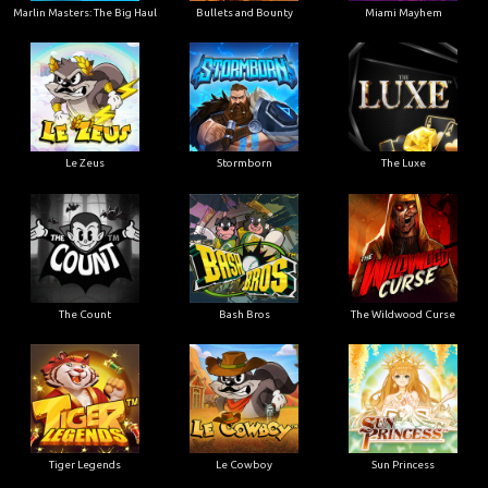
Marlin Masters: The Big Haul
Bullets and Bounty
Miami Mayhem
Le Zeus
Stormborn
The Luxe
The Count
Bash Bros
The Wildwood Curse
Tiger Legends
Le Cowboy
Sun Princess