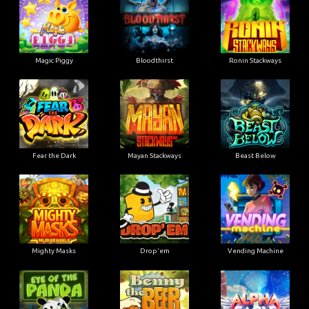
Magic Piggy
Bloodthirst
Ronin Stackways
Fear the Dark
Mayan Stackways
Beast Below
Mighty Masks
Drop'em
Vending Machine