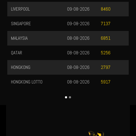
LIVERPOOL
09-08-2026
8460
SINGAPORE
09-08-2026
7137
MALAYSIA
08-08-2026
6851
QATAR
08-08-2026
5256
HONGKONG
08-08-2026
2797
HONGKONG LOTTO
08-08-2026
5917