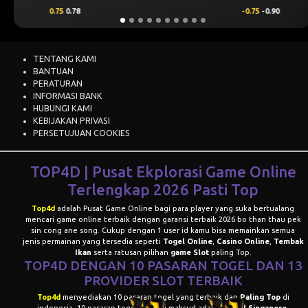
-0.75
-0.90
0.00
0.82
TENTANG KAMI
BANTUAN
PERATURAN
INFORMASI BANK
HUBUNGI KAMI
KEBIJAKAN PRIVASI
PERSETUJUAN COOKIES
TOP4D | Pusat Ekplorasi Game Online
Terlengkap 2026 Pasti Top
Top4d
adalah
Pusat Game Online
bagi para player yang suka bertualang
mencari game online terbaik dengan garansi terbaik 2026 bo than thau pek
sin cong ane song. Cukup dengan 1 user id kamu bisa memainkan semua
jenis permainan yang tersedia seperti
Togel Online
,
Casino Online
,
T
embak
Ikan
serta ratusan pilihan
game Slot
paling Top.
TOP4D DENGAN 10 PASARAN TOGEL DAN 13
PROVIDER
SLOT TERBAIK
Top4d
menyediakan 10 pasaran togel yang terbaik dan
Paling Top
di