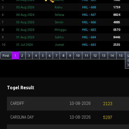
5
05 Aug 2026
Rabu
HKL - 668
1739
6
04 Aug 2026
Selasa
HKL - 667
8824
7
03 Aug 2026
Senin
HKL - 666
4885
8
02 Aug 2026
Minggu
HKL - 665
0570
9
01 Aug 2026
Sabtu
HKL - 664
8446
10
31 Jul 2026
Jumat
HKL - 663
2535
First
1
2
3
4
5
6
7
8
9
10
11
12
13
14
15
(
)
Togel Result
CARDIFF
10-08-2026
2123
CAROLINA DAY
10-08-2026
5297